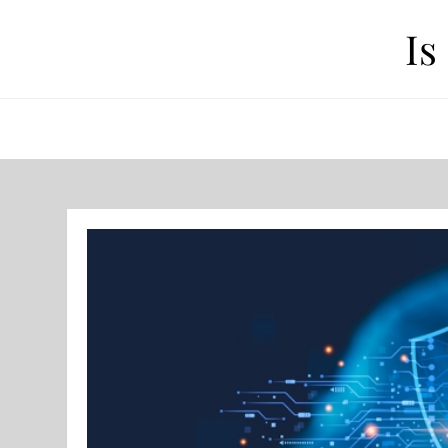
Skip
Is
to
content