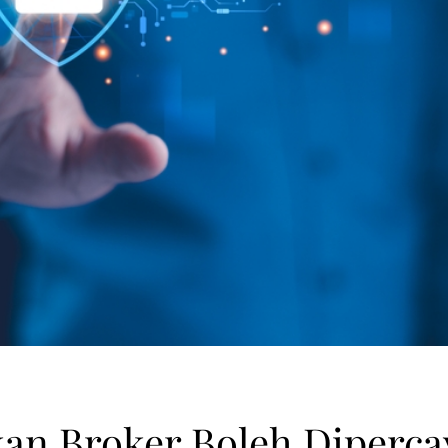
n Broker Boleh Diperca