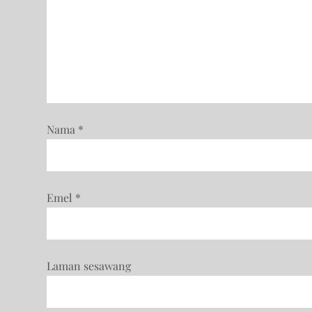
k
i
r
i
Nama
*
m
a
Emel
*
n
Laman sesawang