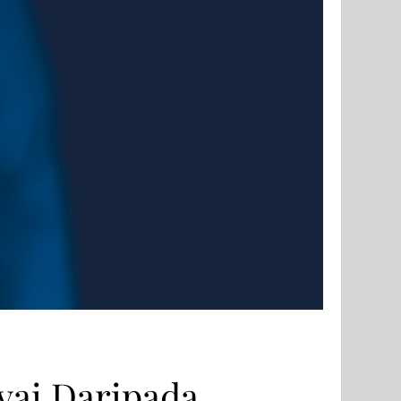
yai Daripada