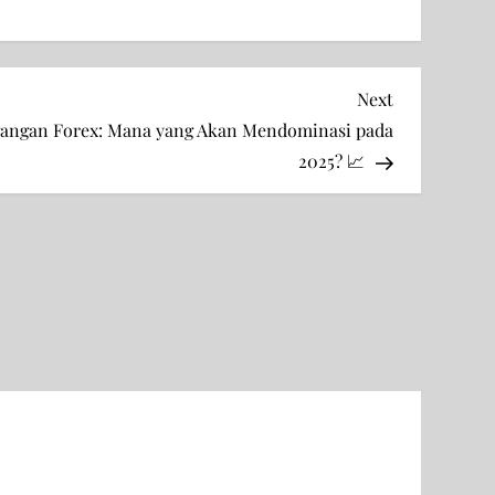
Next
Next
Post
gangan Forex: Mana yang Akan Mendominasi pada
2025? 📈