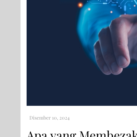
Apa yang Membezaka