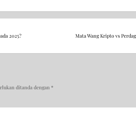
ada 2025?
Mata Wang Kripto vs Perda
rlukan ditanda dengan
*