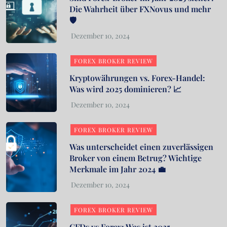
Die Wahrheit über FXNovus und mehr
🛡️
FOREX BROKER REVIEW
Kryptowährungen vs. Forex-Handel:
Was wird 2025 dominieren? 📈
FOREX BROKER REVIEW
Was unterscheidet einen zuverlässigen
Broker von einem Betrug? Wichtige
Merkmale im Jahr 2024 💼
FOREX BROKER REVIEW
CFDs vs Forex: Was ist 2025