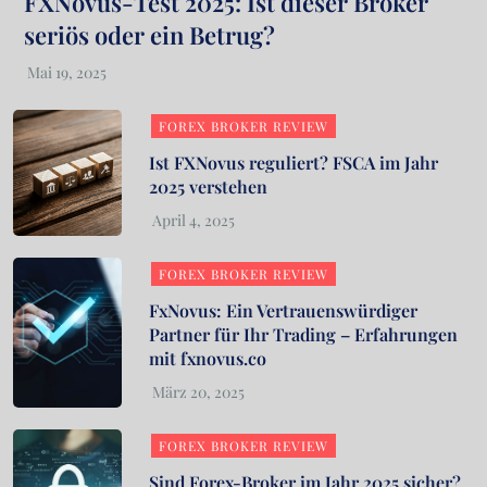
FXNovus-Test 2025: Ist dieser Broker
seriös oder ein Betrug?
FOREX BROKER REVIEW
Ist FXNovus reguliert? FSCA im Jahr
2025 verstehen
FOREX BROKER REVIEW
FxNovus: Ein Vertrauenswürdiger
Partner für Ihr Trading – Erfahrungen
mit fxnovus.co
FOREX BROKER REVIEW
Sind Forex-Broker im Jahr 2025 sicher?