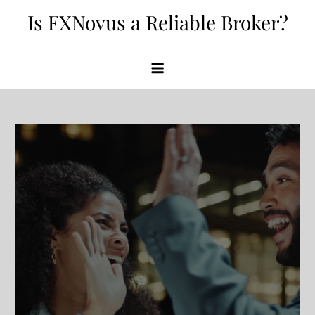
Skip
Is FXNovus a Reliable Broker?
to
content