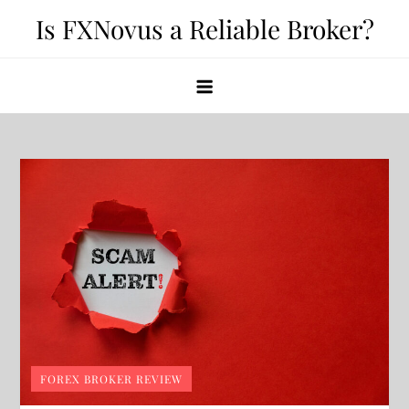
Skip
Is FXNovus a Reliable Broker?
to
content
FOREX BROKER REVIEW