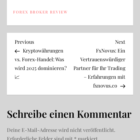
FOREX BROKER REVIEW
B
Previous
Next
Previous
Next
Post
Post
Kryptowährungen
FxNovus: Ein
e
vs. Forex-Handel: Was
Vertrauenswürdiger
wird 2025 dominieren?
Partner für Ihr Trading
i
📈
– Erfahrungen mit
t
fxnovus.co
r
Schreibe einen Kommentar
a
g
Deine E-Mail-Adresse wird nicht veröffentlicht.
Erforderliche Felder sind mit
*
markiert