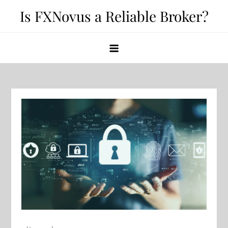
Skip
Is FXNovus a Reliable Broker?
to
content