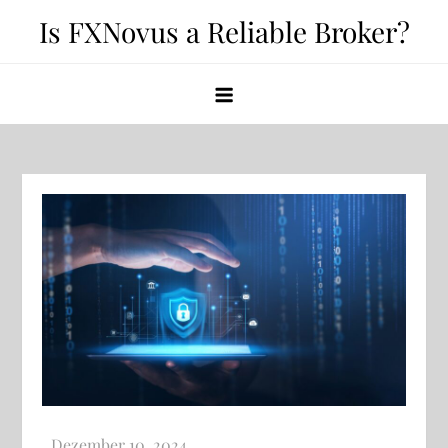
Skip
Is FXNovus a Reliable Broker?
to
content