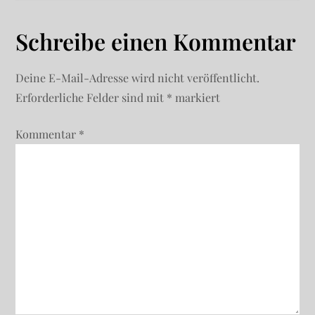
a
Schreibe einen Kommentar
g
Deine E-Mail-Adresse wird nicht veröffentlicht.
s
Erforderliche Felder sind mit
*
markiert
-
Kommentar
*
N
a
v
i
g