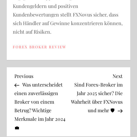
Kundengeldern und positiven
Kundenbewertungen stellt FXNovus sicher, dass
sich Händler auf Gewinne konzentrieren können,
nicht auf Risiken.
FOREX BROKER REVIEW
B
Previous
Next
Previous
Next
Post
Post
Was unterscheidet
Sind Forex-Broker im
e
einen zuverlässigen
Jahr 2025 sicher? Die
Broker von einem
Wahrheit über FXNovus
i
Betrug? Wichtige
und mehr 🛡️
t
Merkmale im Jahr 2024
💼
r