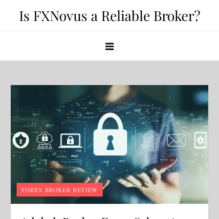
Skip
Is FXNovus a Reliable Broker?
to
content
FOREX BROKER REVIEW